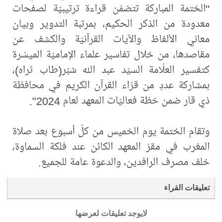
"الختمة المباركة تتضمّن قراءة ترتيبيّة لصفحات
معدودة من الذكر الحكيم، بمرتبة التدوير وبيان
معاني الألفاظ والآيات القرآنيّة والكشف عن
مقاصدها، من خلال تفاسير علماء الإماميّة الميسّرة
كتفسير العلّامة السيّد عبد الله شبّر(طاب ثراه)،
بمشاركة عددٍ من قرّاء القرآن الكريم في محافظة
ذي قار ضمن خطّة فعاليّات المعهد لعام 2024".
وتقام الختمة يوم الخميس من كلّ أسبوع بعد صلاة
المغرب في مقرّ المعهد الكائن عند فلكة السماوة،
خلف مصرف الرافدين، والدعوة عامة للجميع.
تعليقات القراء
لايوجد تعليقات لعرضها