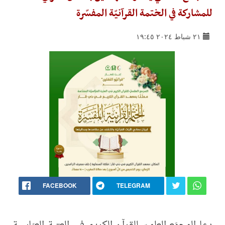
للمشاركة في الختمة القرآنيّة المفسّرة
٢١ شباط ٢٠٢٤ ١٩:٤٥
FACEBOOK
TELEGRAM
دعا المجمَع العلميّ للقرآن الكريم في العتبة العبّاسية