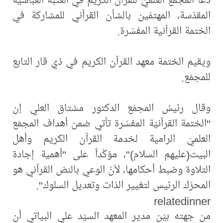
المقدّسة، المهتمّين بالشأن القرآني للمشاركة في
الختمة القرآنية المفسّرة.
ويقيم الختمة معهد القرآن الكريم في ذي قار التابع
للمجمَع.
وقال رئيسُ المجمَع الدكتور مشتاق العلي إن
"الختمة القرآنيّة المفسّرة تأتي ضمن أهداف المجمَع
العلميّ الرامية لخدمة القرآن الكريم وأهل
البيت(عليهم السلام)"، مؤكّداً على "أهمية إجادة
التلاوة وضبط أحكامها، لأنّ الوعي بالنصّ القرآني هو
المحرّك الرئيس لتغيير الذات وتعديل السلوك".
relatedinner
من جهته بيّن مدير المعهد السيّد علي البياتي أن