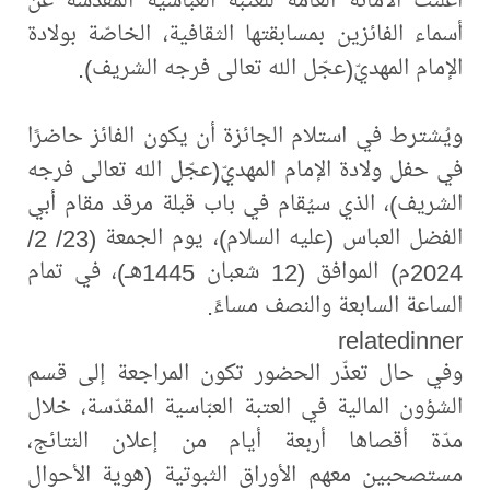
أسماء الفائزين بمسابقتها الثقافية، الخاصّة بولادة
الإمام المهديّ(عجّل الله تعالى فرجه الشريف).
ويُشترط في استلام الجائزة أن يكون الفائز حاضرًا
في حفل ولادة الإمام المهديّ(عجّل الله تعالى فرجه
الشريف)، الذي سيُقام في باب قبلة مرقد مقام أبي
الفضل العباس (عليه السلام)، يوم الجمعة (23/ 2/
2024م) الموافق (12 شعبان 1445هـ)، في تمام
الساعة السابعة والنصف مساءً.
relatedinner
وفي حال تعذّر الحضور تكون المراجعة إلى قسم
الشؤون المالية في العتبة العبّاسية المقدّسة، خلال
مدّة أقصاها أربعة أيام من إعلان النتائج،
مستصحبين معهم الأوراق الثبوتية (هوية الأحوال