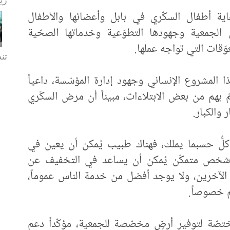
ية أطفال السكّري في بابل وأعضائها والأطفال
الجمعية وجهودها التطوّعية وخدماتها الصحّية
ّقات التي تواجه عملها.
تن
المشروع الإنساني وجهود إدارة المؤسّسة، داعياً
ألمّ بهم من بعض الابتلاءات، مبيناً أن مرض السكّري
 والكبار.
لٌّ حسبما يملك، فهناك طبيب يُمكن أن يعين في
شخص متمكّن يُمكن أن يساعد في التخفيف عن
لآخرين، ولا يوجد أفضل من خدمة الناس عموماً،
م خصوصاً.
تصّة لتوفير أرضٍ مخصّصة للجمعية، مؤكّداً دعم