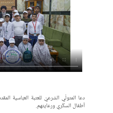
دعا المتولّي الشرعيّ للعتبة العبّاسية ال
أطفال السكّري ورعايتهم.