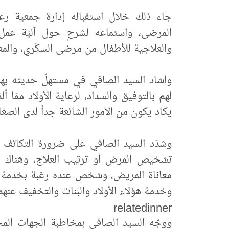
جاء ذلك خلال استقباله إدارة جمعية رعا
المرضى، واستماعه لشرحٍ حول آليّة عمل 
والعلاجية للأطفال من مرضى السكّري، والمعو
وأشاد السيد الصافي في مستهلّ حديثه بهذا 
لهم بالتوفيق والسداد، لرعاية الأولاد ممّا 
يكاد يكون من الأمور الشائعة جداً لدى الصغار
وشدّد السيد الصافي على ضرورة التكاتف ك
تشخيص المرض أو ترتيب العلاج، وهناك 
معاناة المريض، وشخص عنده رغبة بخدمة ا
وخدمة هؤلاء الأولاد والبنات والتخفيف عنه
relatedinner
ووجّه السيد الصافي بمخاطبة الجهات المخ