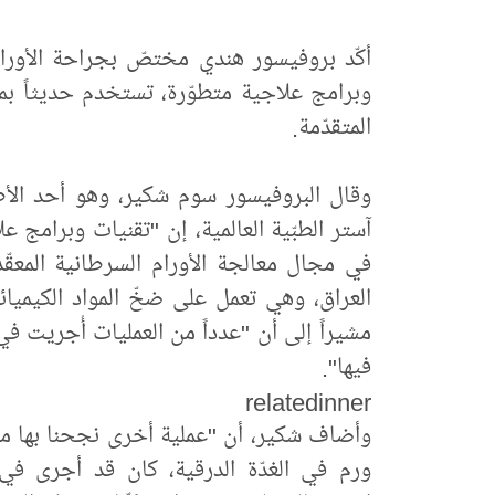
أكّد بروفيسور هندي مختصّ بجراحة الأور
وبرامج علاجية متطوّرة، تستخدم حديثاً بمع
المتقدّمة.
وقال البروفيسور سوم شكير، وهو أحد الأط
آستر الطبّية العالمية، إن "تقنيات وبرامج
في مجال معالجة الأورام السرطانية المعقّدة
العراق، وهي تعمل على ضخّ المواد الكيميائ
مشيراً إلى أن "عدداً من العمليات أُجريت ف
فيها".
relatedinner
وأضاف شكير، أن "عملية أخرى نجحنا بها م
ورم في الغدّة الدرقية، كان قد أجرى 