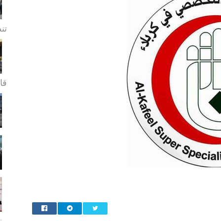
تن
قا.