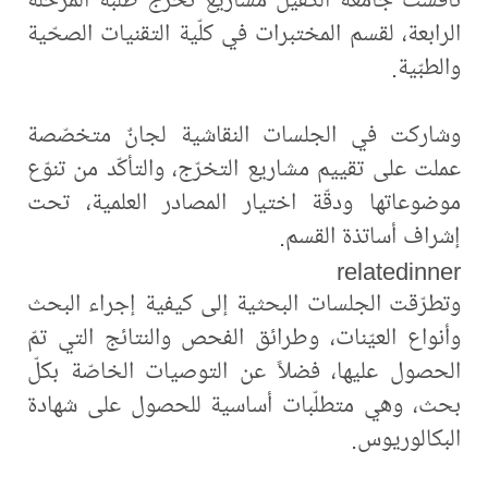
الرابعة، لقسم المختبرات في كلّية التقنيات الصحّية
والطبّية.
وشاركت في الجلسات النقاشية لجانٌ متخصّصة
عملت على تقييم مشاريع التخرّج، والتأكّد من تنوّع
موضوعاتها ودقّة اختيار المصادر العلمية، تحت
إشراف أساتذة القسم.
relatedinner
وتطرّقت الجلسات البحثية إلى كيفية إجراء البحث
وأنواع العيّنات، وطرائق الفحص والنتائج التي تمّ
الحصول عليها، فضلاً عن التوصيات الخاصّة بكلّ
بحث، وهي متطلّبات أساسية للحصول على شهادة
البكالوريوس.