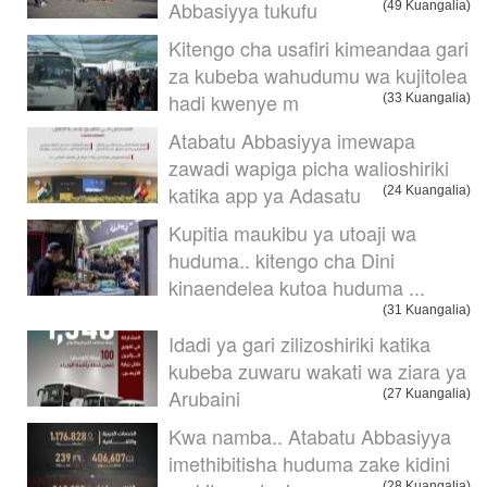
Abbasiyya tukufu
(49 Kuangalia)
Kitengo cha usafiri kimeandaa gari
za kubeba wahudumu wa kujitolea
hadi kwenye m
(33 Kuangalia)
Atabatu Abbasiyya imewapa
zawadi wapiga picha walioshiriki
katika app ya Adasatu
(24 Kuangalia)
Kupitia maukibu ya utoaji wa
huduma.. kitengo cha Dini
kinaendelea kutoa huduma ...
(31 Kuangalia)
Idadi ya gari zilizoshiriki katika
kubeba zuwaru wakati wa ziara ya
Arubaini
(27 Kuangalia)
Kwa namba.. Atabatu Abbasiyya
imethibitisha huduma zake kidini
(28 Kuangalia)