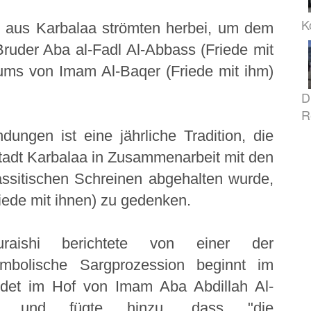
K
n aus Karbalaa strömten herbei, um dem
ruder Aba al-Fadl Al-Abbass (Friede mit
ums von Imam Al-Baqer (Friede mit ihm)
D
R
ungen ist eine jährliche Tradition, die
tadt Karbalaa in Zusammenarbeit mit den
assitischen Schreinen abgehalten wurde,
iede mit ihnen) zu gedenken.
raishi berichtete von einer der
ymbolische Sargprozession beginnt im
det im Hof von Imam Aba Abdillah Al-
)" und fügte hinzu, dass "die