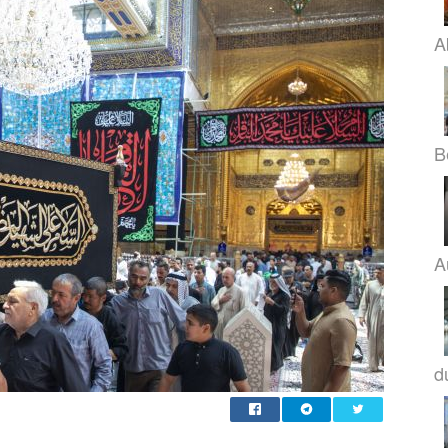
A
B
A
d