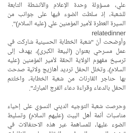
علي، مسؤولة وحدة الإعلام والأنشطة التابعة
للشعبة، إذ سلطت الضوء فيها على جوانب من
السيرة العطرة لأمير المؤمنين علي (عليه السلام)".
relatedinner
وأوضحت أنّ "شعبة الخطابة الحسينية شاركت في
عمل مسرحي بعنوان (البيعة الكبرى)، يهدف إلى
ترسيخ مفهوم الولاية الحقة لأمير المؤمنين (عليه
السلام)، وتخلل الحفل ترديد أهازيج ولائية صدحت
بها حناجر القارئات من شعبة الخطابة، واختُتم
الحفل بالدعاء وقراءة دعاء الفرج المبارك".
وحرصت شعبة التوجيه الديني النسوي على إحياء
مناسبات أئمة أهل البيت (عليهم السلام) وتسليط
الضوء عليها، للمساهمة عبر هذه الاحتفالات في