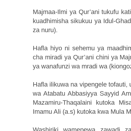
Majmaa-Ilmi ya Qur’ani tukufu kat
kuadhimisha sikukuu ya Idul-Ghadi
za nuru).
Hafla hiyo ni sehemu ya maadhim
cha miradi ya Qur’ani chini ya Ma
ya wanafunzi wa mradi wa (kiongo
Hafla ilikuwa na vipengele tofauti
wa Atabatu Abbasiyya Sayyid Amma
Mazamiru-Thaqalaini kutoka Mi
Imamu Ali (a.s) kutoka kwa Mula Ma
Washiriki wamepewa zawadi za