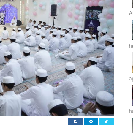
A
h
a
h