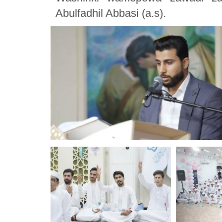
Abulfadhil Abbasi (a.s).