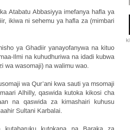
ika Atabatu Abbasiyya imefanya hafla ya
ir, ikiwa ni sehemu ya hafla za (mimbari
k
isho ya Ghadiir yanayofanywa na kituo
jmaa-Ilmi na kuhudhuriwa na idadi kubwa
zi wa wasomaji) na walimu wao.
, usomaji wa Qur’ani kwa sauti ya msomaji
ari Alhilly, qaswida kutoka kikosi cha
saan na qaswida za kimashairi kuhusu
ahir Sultani Karbalai.
 kutabaruku kutokana na Baraka za