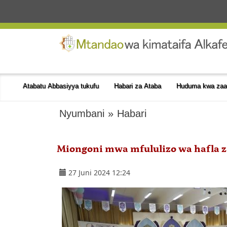
Atabatu Abbasiyya tukufu
Habari za Ataba
Huduma kwa zaa
Nyumbani
»
Habari
Miongoni mwa mfululizo wa hafla z
27 Juni 2024 12:24