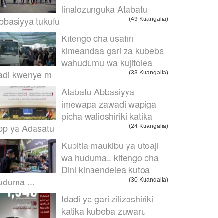
linalozunguka Atabatu
bbasiyya tukufu
(49 Kuangalia)
Kitengo cha usafiri
kimeandaa gari za kubeba
wahudumu wa kujitolea
adi kwenye m
(33 Kuangalia)
Atabatu Abbasiyya
imewapa zawadi wapiga
picha walioshiriki katika
pp ya Adasatu
(24 Kuangalia)
Kupitia maukibu ya utoaji
wa huduma.. kitengo cha
Dini kinaendelea kutoa
uduma ...
(30 Kuangalia)
Idadi ya gari zilizoshiriki
katika kubeba zuwaru