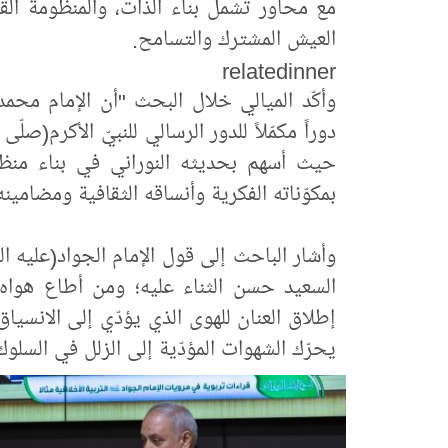
مع محاور تشمل بناء الذات، والمنظومة القيم
العيش المشترك والتسامح.
relatedinner
وأكّد الميالي خلال البحث "أن الإمام محمد
دوراً مكمّلاً للدور الرسالي للنبيّ الأكرم(صلّ
حيث أسهم بحديثه النوراني في بناء منظومة
بمكوّناته الفكرية وأنساقه الثقافية ومضامينه
وأشار الباحث إلى قول الإمام الجواد(عليه 
السعيد حسن الثناء عليه؛ ومن أطاع هواه فق
إطلاق العنان للهوى الذي يؤدّي إلى الانسيا
يحرّك الشهوات المؤدّية إلى الزلل في السلوك