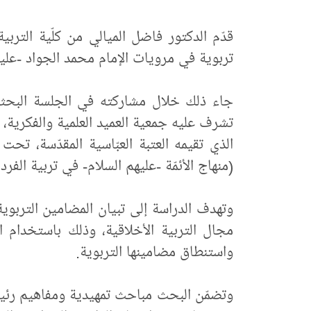
قدّم الدكتور فاضل الميالي من كلّية الترب
تربوية في مرويات الإمام محمد الجواد -عليه ال
جاء ذلك خلال مشاركته في الجلسة البحثية ل
تشرف عليه جمعية العميد العلمية والفكرية، و
الذي تقيمه العتبة العبّاسية المقدّسة، تحت ش
(منهاج الأئمّة -عليهم السلام- في تربية الفرد والأمّة)، للمدّة 27/ 6/ 
وتهدف الدراسة إلى تبيان المضامين التربوية
مجال التربية الأخلاقية، وذلك باستخدام 
واستنطاق مضامينها التربوية.
وتضمّن البحث مباحث تمهيدية ومفاهيم رئيس