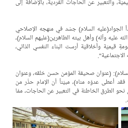
يّة، والتعبير عن الحاجات الفردية، بالإضافة إلى
اً الجواد(عليه السلام) جسّد في منهجه الإصلاحي
ى الله عليه وآله) وأهل بيته الطاهرين(عليهم السلام)،
ٍ قيميّة وأخلاقيّة أرست البناء النفسي الذاتي،
 الاجتماعية".
السلام): (عنوان صحيفة المؤمن حسن خلقه، وعنوان
د أعطى عدوّه مناه)، مبيّناً أن الإمام حذّر من
ق نحو الطرق الخاطئة في التعبير عن الحاجات، ممّا
.