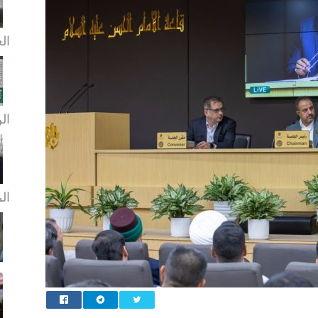
الع
الن
ال