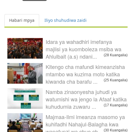
Habari mpya
Iliyo shuhudiwa zaidi
Idara ya wahadhiri imefanya
majlisi ya kuomboleza msiba wa
Ahlulbait (a.s) ndani...
(28 Kuangalia)
Kitengo cha mafundi kimeanzisha
mtambo wa kuzima moto katika
kiwanda cha barafu ...
(25 Kuangalia)
Namba zinaonyesha juhudi ya
watumishi wa jengo la Afaaf katika
kuhudumia zuwaru ...
(17 Kuangalia)
Majmaa-Ilmi imeanza masomo ya
kuhifadhi Nahajul-Balagha kwa
wanafunzi wa chuo ch...
(30 Kuangalia)