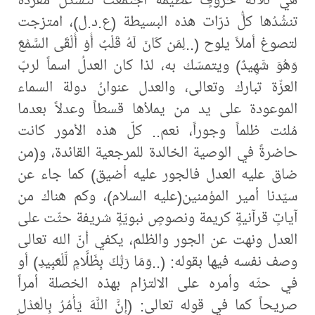
تنشُدُها كلُّ ذرّات هذه البسيطة (ع.د.ل)، امتزجت
لتصوغ أملاً يلوح (..لِمَن كَانَ لَهُ قَلْبٌ أَوْ أَلْقَى السَّمْعَ
وَهُوَ شَهِيدٌ) ويتمسّك به، لذا كان العدلُ اسماً لربّ
العزّة تبارك وتعالى، والعدل عنوانُ دولة السماء
الموعودة على يد من يملأها قسطاً وعدلاً بعدما
مُلئت ظلماً وجوراً، نعم.. كلّ هذه الأمور كانت
حاضرةً في الوصية الخالدة للمرجعية القائدة، و(من
ضاق عليه العدل فالجور عليه أضيق) كما جاء عن
سيّدنا أمير المؤمنين(عليه السلام)، وكم هناك من
آياتٍ قرآنيةٍ كريمة ونصوصٍ نبويّةٍ شريفة حثّت على
العدل ونهت عن الجور والظلم، يكفي أنّ الله تعالى
وصف نفسه فيها بقوله: (..وَمَا رَبُّكَ بِظَلَّامٍ لِّلْعَبِيدِ) أو
في حثّه وأمره على الالتزام بهذه الخصلة أمراً
صريحاً كما في قوله تعالى: (إِنَّ اللَّهَ يَأْمُرُ بِالْعَدْلِ