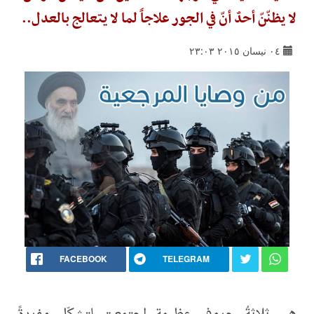
لا يظنّنّ أحدٌ أنّ في الجور علاجاً لما لا يتعالج بالعدل..
٠٤ نيسان ٢٠١٥ ٢٣:٠٣
FACEBOOK
TELEGRAM
هي ثلاثةُ حروفٍ عظيمة اجتمعت لتشكّل مفردةً