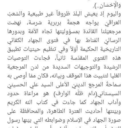
وَالْإِحْسَانِ..).
واليوم إذ يعيش البلدُ ظروفاً غير طبيعية والشعبُ
العراقيّ يواجه هجمةً بربرية شرسة، نهضت
مرجعيّتُنا القائدة بمسؤوليّتها تجاه الأمّة وبدورها
الرساليّ المُناط بها في فتوى الجهاد الكفائي
التاريخية الحكيمة أوّلاً وفي تنظيم حيثيّات تطبيق
هذه الفتوى المقدّسة ثانياً، فجاءت التوصيات
الرشيدة والتوجيهات السديدة من لدن المرجعية
العُليا لتثبيت هذا الموقف وبيانه، فكان ممّا أوصى به
سماحةُ المرجع الدينيّ الأعلى السيد علي الحسينيّ
السيستاني(دام ظلّه الوارف) هو مراعاة حدود
وآداب الجهاد كما جاءت في كتاب الله الكريم
وبيّنتها أحاديث العترة الطاهرة، والمحافظة على
صورة الجهاد في الإسلام وضوابطه التي بيّنها رسول