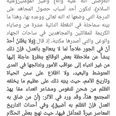
الله(صلّى الله عليه وآله) وأمير المؤمنين(عليه
السلام)، لتكون أحد أسباب حصول المجاهد على
الدرجة التي وضعها له الله تعالى ووعده بها، وهذا ما
بيّنه سماحتُهُ في النقطة الثانية عشرة من وصاياه
الكريمة للمقاتلين والمجاهدين في ساحات الجهاد
والوغى والتي أصدرها مكتبُهُ، إذ قال:
(ولا يظنّنّ أحدٌ
أنّ في الجور علاجاً لما لا يتعالج بالعدل، فإنّ ذلك
ينشأُ عن ملاحظة بعض الوقائع بنظرةٍ عاجلة إليها
من غير انتباه إلى عواقب الأمور ونتائجها في المدى
المتوسّط والبعيد، ولا اطّلاع على سنن الحياة
وتاريخ الأمم، حيث ينبّه ذلك على عظيم ما يخلفه
الظلم من شحنٍ للنفوس ومشاعر العداء ممّا يهدّ
المجتمع هدّاً، وقد ورد في الأثر: (أنّ من ضاق به
العدل فإنّ الظلم به أضيق)، وفي أحداث التاريخ
المعاصر عبرةٌ للمتأمّل فيها، حيث نهج بعضُ الحكّام