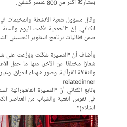
بمشاركة أكثر من 800 عنصر كشفيّ.
وقال مسؤول شعبة الأنشطة والمخيّمات في ج
الكناني: إنّ "الجمعية نظّمت اليوم وللسنة ال
ضمن فعّاليات برنامج التطوير الحسيني الشامل وبمشارك
وأضاف أنّ "المسيرة شكّلت ووُزِّعت على
شعارًا مختلفًا عن الآخر، منها ما حمل الأع
والثقافة القرآنيّة، وصور شهداء العراق، وغيره
relatedinner
وتابع الكناني أنّ "المسيرة العاشورائيّة ال
في نفوس الفتية والشباب من العناصر الكش
السّلام)".