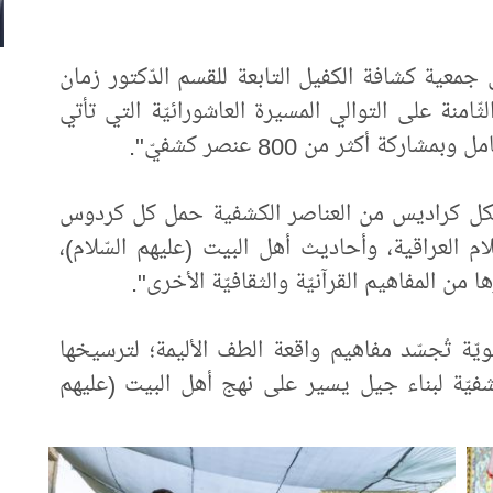
معية كشافة الكفيل التابعة للقسم الدّكتور زمان
ثّامنة على التوالي المسيرة العاشورائيّة التي تأتي
ة أكثر من 800 عنصر كشفيّ".
 شكل كراديس من العناصر الكشفية حمل كل كردوس
لام العراقية، وأحاديث أهل البيت (عليهم السّلام)،
ا من المفاهيم القرآنيّة والثقافيّة الأخرى".
سنويّة تُجسّد مفاهيم واقعة الطف الأليمة؛ لترسيخها
فيّة لبناء جيل يسير على نهج أهل البيت (عليهم