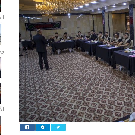
ال
ومو
الأ