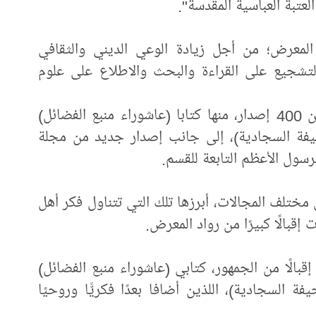
عتبة العباسية المقدسة".
المعرض؛ من أجل زيادة الوعي الديني والثقافي
التشجيع على القراءة والبحث والاطلاع على علوم
كما استعرض قسم الشؤون الفكرية أكثر من 400 إصدار، منها كتابا (عاشوراء منبع الفضائل)
يفة السجادية)، إلى جانب إصدار جديد من مجلة
لرسول الأعظم التابعة للقسم.
مختلف المجالات، أبرزها تلك التي تتناول فكر أهل
إقبالًا كبيرًا من رواد المعرض.
قبالًا من الجمهور، كتابي (عاشوراء منبع الفضائل)
السجادية)، اللذين أضافا بعدًا فكريًّا وروحيًا