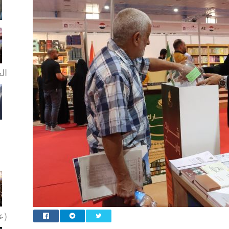
الخ
(عل