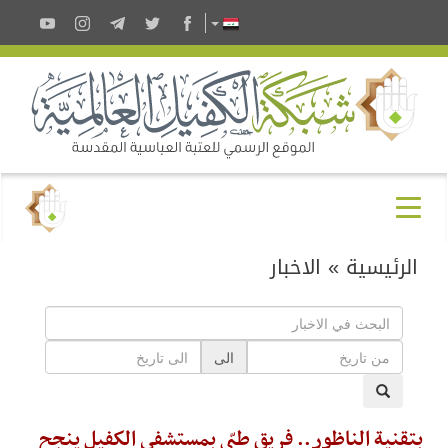
الرئيسية
»
الاخبار
الى
بتقنية الناظور.. فريق طبّي بمستشفى الكفيل ينجح