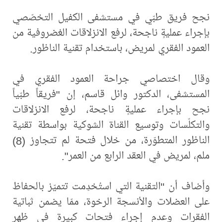
نجح فريق طبّي في مستشفى الكفيل التخصّصي
بإجراء عمليةٍ ناجحة، لرفع الانزلاقات الغضروفية من
العمود الفقري لمريض، باستخدام تقنية الناظور.
وقال اختصاصي جراحة العمود الفقري في
المستشفى، الدكتور وائل قاسم، إن "فريقاً طبّياً
نجح بإجراء عمليةٍ ناجحة، لرفع الانزلاقات
والتكلّسات وتوسيع القناة الشوكية بواسطة تقنية
الناظور المتطوّرة، من خلال فتحة لم تتجاوز (8)
ملم، لمريض في العقد الرابع من العمر".
وأضاف أن "التقنية التي استُخدِمت تتميّز بالحفاظ
على العضلات والأنسجة الرخوة، ممّا يضمن ثباتية
الفقرات وعدم إجراء فتحات كبيرة في ظهر