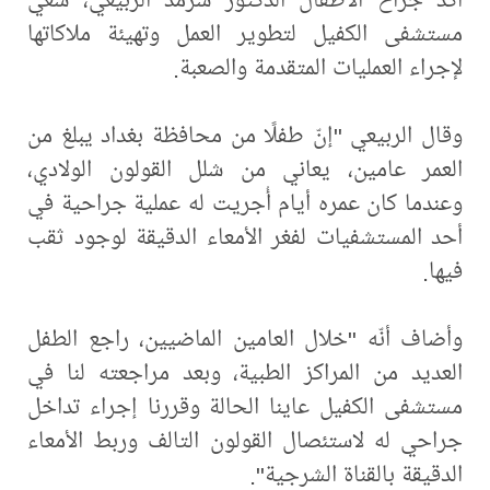
مستشفى الكفيل لتطوير العمل وتهيئة ملاكاتها
لإجراء العمليات المتقدمة والصعبة.
وقال الربيعي "إنّ طفلًا من محافظة بغداد يبلغ من
العمر عامين، يعاني من شلل القولون الولادي،
وعندما كان عمره أيام أُجريت له عملية جراحية في
أحد المستشفيات لفغر الأمعاء الدقيقة لوجود ثقب
فيها.
وأضاف أنّه "خلال العامين الماضيين، راجع الطفل
العديد من المراكز الطبية، وبعد مراجعته لنا في
مستشفى الكفيل عاينا الحالة وقررنا إجراء تداخل
جراحي له لاستئصال القولون التالف وربط الأمعاء
الدقيقة بالقناة الشرجية".