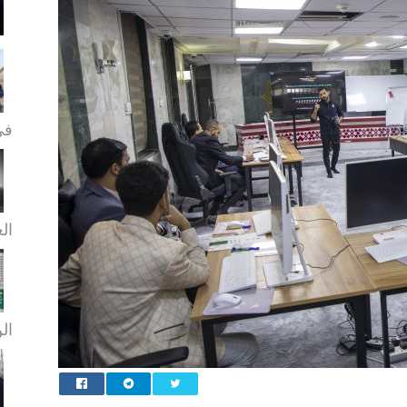
في
الع
الن