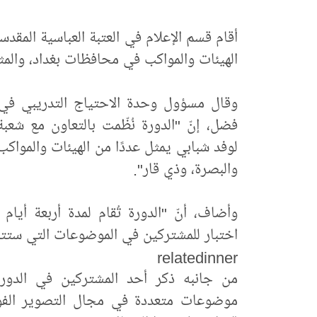
أقام قسم الإعلام في العتبة العباسية المقد
الهيئات والمواكب في محافظات بغداد، والمثن
وقال مسؤول وحدة الاحتياج التدريبي في م
فضل، إنّ "الدورة نُظّمت بالتعاون مع شعبة 
لوفد شبابي يمثل عددًا من الهيئات والمواك
والبصرة، وذي قار".
وأضاف، أنّ "الدورة تُقام لمدة أربعة أي
اختبار للمشتركين في الموضوعات التي ستتناو
relatedinner
من جانبه ذكر أحد المشتركين في الدورة،
موضوعات متعددة في مجال التصوير الفوت