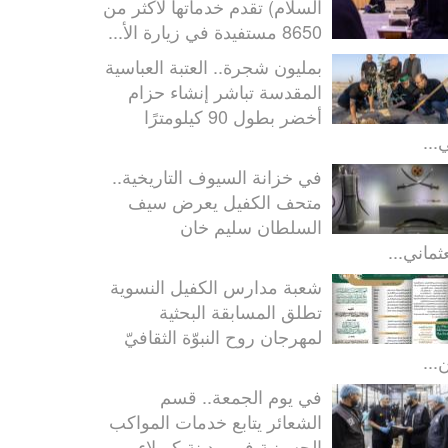
السلام) تقدم خدماتها لأكثر من
8650 مستفيدة في زيارة الأ...
بمليون شجرة.. العتبة العباسية
المقدسة تباشر إنشاء حزام
أخضر بطول 90 كيلومترًا
...
في خزانة السيوف التاريخية..
متحف الكفيل يعرض سيف
السلطان سليم خان
ثماني...
شعبة مدارس الكفيل النسوية
تطلق المسابقة البحثية
لمهرجان روح النبوّة الثقافيّ
...
في يوم الجمعة.. قسم
الشعائر يتابع خدمات المواكب
الحسينية في مدينة كربلاء