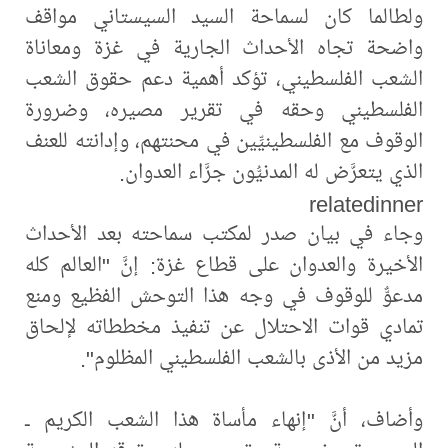
ولطالما كان لسماحة السيد السيستاني مواقف
واضحة تجاه الأحداث الجارية في غزة ومعاناة
الشعب الفلسطيني، تؤكد أهمية دعم حقوق الشعب
الفلسطيني وحقه في تقرير مصيره، وضرورة
الوقوف مع الفلسطينيِّين في محنتهم، وإدانته للعنف
الذي يتعرَّض له المدنيُّون جرَّاء العدوان.
relatedinner
وجاء في بيان صدر لمكتب سماحته بعد الأحداث
الأخيرة والعدوان على قطاع غزة: إنَّ "العالم كله
مدعوٌّ للوقوف في وجه هذا التوحش الفظيع ومنع
تمادي قوات الاحتلال عن تنفيذ مخططاته لإلحاق
مزيد من الأذى بالشعب الفلسطيني المظلوم".
وأضاف، أنَّ "إنهاء مأساة هذا الشعب الكريم ـ