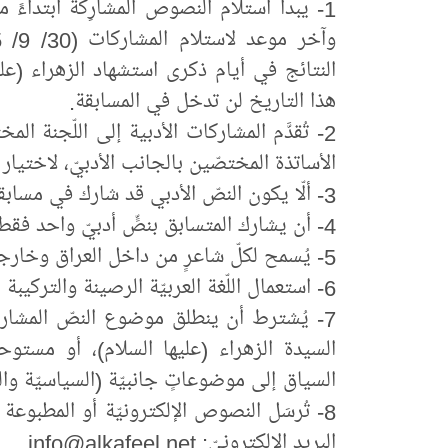
النتائج في أيام ذكرى استشهاد الزهراء (عليها
هذا التاريخ لن تدخل في المسابقة.
2- تُقدَّم المشاركات الأدبية إلى اللّجنة ا
الأساتذة المختصّين بالجانب الأدبيّ، لاختيار
3- ألّا يكون النصّ الأدبي قد شارك في مسابقاتٍ أُخرى.
4- أن يشارك المتسابق بنصٍّ أدبيّ واحد فقط، ولا يحقُّ له المشاركة بأكثر من باب.
5- يُسمح لكلّ شاعرٍ من داخل العراق وخارجه بالاشتراك في المسابقة.
6- استعمال اللّغة العربيّة الرصينة والتركيبة الأدبية العميقة.
7- يُشترط أن ينطلق موضوع النصّ المشا
السيدة الزهراء (عليها السلام)‏، أو مست
السياق إلى موضوعاتٍ جانبيّة (السياسيّة والط
8- تُرسَل النصوص الإلكترونيّة أو المطبوعة إلى
البريد الإلكترونيّ: info@alkafeel.net