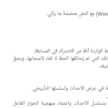
لك التي لم يُحالِفْها الحظّ لا تُعاد لأصحابها، ‏ويحقّ
رشيف.
ية بتسلسل الأحداث واعتماد منهجية الحوار الفاعل