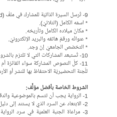
9- تُرسل السيرة الذاتيّة للمشارك في ملفّ (Word) مع النصّ متضمّنة ما يأتي:
* اسمَه الكامل (الثلاثيّ).
* مكانُ ميلاده الكامل وتأريخه.
* عنوانُه ورقمُ هاتفه والبريد الإلكترونيّ.
* التخصّص الجامعيّ إنْ وجد.
10- تُستبعد المشاركات التي لا تلتزم بالشروط الواردة آنفًا من الاشتراك في المسابقة.
‏11- كلّ النصوص المشارِكة سواء الفائزة أم ت
للّجنة التحضيريّة الاحتفاظ بها للنشر أو الأ
الشروط الخاصة بأفضل مؤلَّف:
1- الرواية يجب أن تتسم بالموضوعية والدقة في عرض الأحداث وتسلسلها التأريخي.
2- الابتعاد عن السرد الذي لا يستند إلى دليل.
3- مراعاة الجنبة العلميّة في سرد الروا