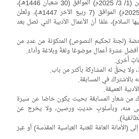
1- يبدأ استلام النصوص المشارِكة ابتداءً من (1/ 3/ 2025م) الموافق (30 شعبان 1446هـ)،
وآخر موعد لاستلام المشاركات (30/ 9/ 2025م) الموافق (7 ربيع الآخر 1447هـ)‏، وتُعلَن
 السلام)‏، علمًا أنّ الأعمال الأدبية التي تصل بعد
لمختصّة (لجنة تحكيم النصوص) المتكوّنة من عددٍ ‏من
 أفضل عشرة أعمال موضوعًا ولغةً وبلاغة وأداءً.
رك من شعار المسابقة بحيث يكون خاصًا عن سيرة
وحى منه، وبأسلوبٍ حديثٍ ورصين، ‏ولا يخرج عن
ائفيّة).
 (الأمانة العامّة للعتبة العبّاسية ‏المقدّسة) أو عَبرَ