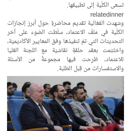
تسعى الكلّية إلى تطبيقها.
relatedinner
وشهدت الفعّالية تقديم محاضرةٍ حول أبرز إنجازات
الكلّية في ملفّ الاعتماد، سلّطت الضوء على آخر
التحديثات التي تمّ تنفيذها وفق المعايير الأكاديميّة،
واختُتِمت بعقد حلقةٍ نقاشيّة مع اللجنة العُليا
للاعتماد، طُرِحت فيها مجموعةٌ من الأسئلة
والاستفسارات من قِبل الطلبة.