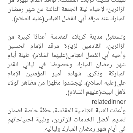
الزائرين؛ لإحياء ليلة الجمعة الثالثة من شهر رمضان
المبارك عند مرقد أبي الفضل العباس(عليه السلام).
وتستقبل مدينة كربلاء المقدّسة أعدادًا كبيرة من
الزائرين، القادمين لزيارة مرقد الإمام الحسين
وأخيه أبي الفضل العبّاس(عليهما السّلام)، طيلة أيام
شهر رمضان المبارك وخصوصًا في ليالي القدر
المباركة وذكرى شهادة أمير المؤمنين الإمام
علي(عليه السلام)، ليُجسّدوا مظهرًا من مظاهر الولاء
لأهل البيت(عليهم السّلام).
relatedinner
وأعدّت العتبة العبّاسية المقدّسة، خطّةً خاصّة لضمان
تقديم أفضل الخدمات للزائرين، وتلبية احتياجاتهم
في أيام شهر رمضان المبارك ولياليه.