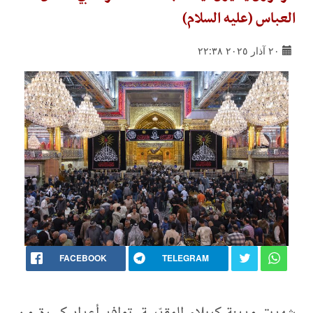
العباس (عليه السلام)
٢٠ آذار ٢٠٢٥ ٢٢:٣٨
FACEBOOK
TELEGRAM
شهدت مدينة كربلاء المقدّسة، توافد أعدادٍ كبيرة من