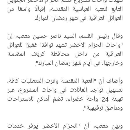
التابع للعتبة العباسية المقدسة، إقبالًا واسعًا من
العوائل العراقية في شهر رمضان المبارك.
وقال رئيس القسم، السيد ناصر حسين متعب، إنّ
"واحات الحزام الأخضر تشهد توافدًا غفيرًا للعوائل
العراقية من داخل محافظة كربلاء المقدسة
وخارجها، في أيام شهر رمضان المبارك".
وأضاف أنّ "العتبة المقدسة وفرت المتطلبات كافة،
لتسهيل تواجد العائلات في واحات المشروع، عبر
تهيئة 24 واحة خضراء، تضمّ أماكن للاستراحات
ومناطق ترفيهية".
وبيّن متعب، أنّ "الحزام الأخضر يوفر خدمات