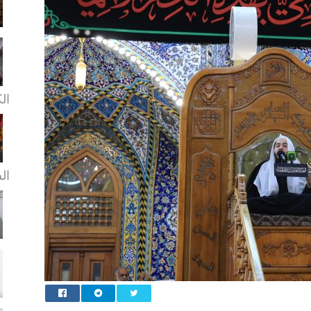
ال
ال