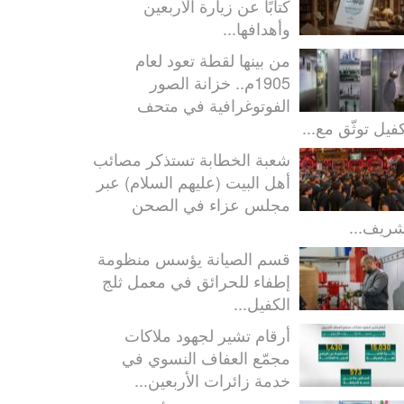
كتابًا عن زيارة الأربعين
وأهدافها...
من بينها لقطة تعود لعام
1905م.. خزانة الصور
الفوتوغرافية في متحف
كفيل توثّق مع...
شعبة الخطابة تستذكر مصائب
أهل البيت (عليهم السلام) عبر
مجلس عزاء في الصحن
شريف...
قسم الصيانة يؤسس منظومة
إطفاء للحرائق في معمل ثلج
الكفيل...
أرقام تشير لجهود ملاكات
مجمّع العفاف النسوي في
خدمة زائرات الأربعين...