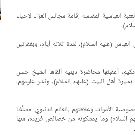
تبة العباسية المقدسة إقامة مجالس العزاء لإحياء
لام).
عباس (عليه السلام)، لمدة ثلاثة أيام، وبفقرتين
لحكيم، أعقبتْها محاضرة دينية ألقاها الشيخ حسن
 بسيرة أهل البيت (عليهم السلام)، ونشر علومهم،
صية الأموات وعلاقتهم بالعالم الدنيوي، مسلِّطًا
يهم السلام) وما يمتلكونه من خصائص فريدة، منها