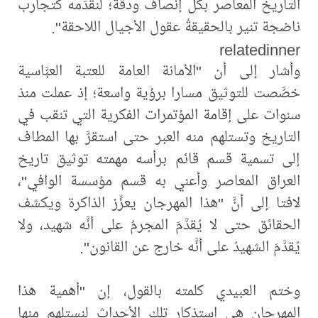
التاريخ المعاصر بكل إنصاف ودقة؛ لنقدِّمه كتجارب
ناضجة تنير بالحقيقةُ عقول الأجيال اللاحقة".
relatedinner
وأشار إلى أن "الأمانة العامة للعتبة العبَّاسية
خصَّصت للتوثيق مسارا برؤية واسعة؛ إذ عملت منذ
سنوات على إقامة المؤتمرات الفكرية التي تنقب في
التاريخ وتستلهم منه العبر حتى استقرَّ بها المطاف
إلى تسمية قسم قائم برأسه مهمته توثيق تاريخ
العراق المعاصر وأعني به قسم مؤسسة الوافي"،
لافتا إلى أنَّ "هذا المهرجان يعزِّز الذاكرة ويكشف
الحقائق حتى لا يُقدَّمَ المجرمُ على أنَّه شهيد، ولا
يُقدَّمَ الشهيدُ على أنَّه خارج عن القانون".
وختم العبيدي كلمته بالقول، إن "أهمية هذا
المهرجان هي استذكار تلك الأحداث لنستلهم منها