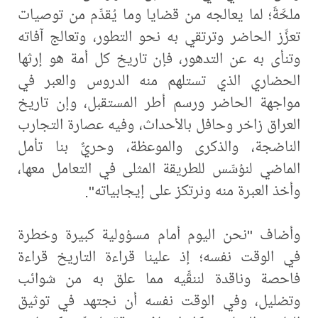
ملحَّةً؛ لما يعالجه من قضايا وما يُقدِّم من توصيات
تعزِّز الحاضر وترتقي به نحو التطور، وتعالج آفاته
وتنأى به عن التدهور، فإن تاريخ كل أمة هو إرثها
الحضاري الذي تستلهم منه الدروس والعبر في
مواجهة الحاضر ورسم أطر المستقبل، وإن تاريخ
العراق زاخر وحافل بالأحداث، وفيه عصارة التجارب
الناضجة، والذكرى والموعظة، وحريٌّ بنا تأمل
الماضي لنؤسِّس للطريقة المثلى في التعامل معها،
وأخذ العبرة منه ونرتكز على إيجابياته".
وأضاف "نحن اليوم أمام مسؤولية كبيرة وخطرة
في الوقت نفسه؛ إذ علينا قراءة التاريخ قراءة
فاحصة وناقدة لننقِّيه مما علق به من شوائب
وتضليل، وفي الوقت نفسه أن نجتهد في توثيق