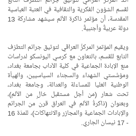
لقسم الشؤون الفكرية والثقافية في العتبة العباسية
المقدسة، أن مؤتمر ذاكرة الألم سيشهد مشاركة 13
دولة عربيةً وأجنبيةً.
ويقيم المؤتمرَ المركزُ العراقي لتوثيق جرائم التطرّف
التابع للقسم، بالتعاون مع كرسي اليونسكو لدراسات
منع الإبادة الجماعية في كلية الآداب بجامعة بغداد،
ومؤسَّستي الشهداء والسجناء السياسيين، والهيأة
الوطنية العليا للمساءلة والعدالة، وجامعة بغداد،
تحت شعار (من أجل مستقبل خالٍ من الألم)،
وبعنوان (ذاكرةُ الألم في العراق قرن من الجرائم
والإبادات الجماعية والمجازر والانتهاكات)، للمدّة 16
- 17 نيسان الجاري.