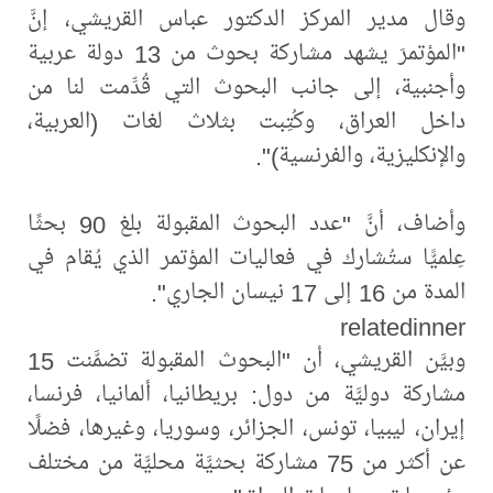
وقال مدير المركز الدكتور عباس القريشي، إنَّ
"المؤتمرَ يشهد مشاركة بحوث من 13 دولة عربية
وأجنبية، إلى جانب البحوث التي قُدِّمت لنا من
داخل العراق، وكُتِبت بثلاث لغات (العربية،
والإنكليزية، والفرنسية)".
وأضاف، أنَّ "عدد البحوث المقبولة بلغ 90 بحثًا
عِلميًّا ستُشارك في فعاليات المؤتمر الذي يُقام في
المدة من 16 إلى 17 نيسان الجاري".
relatedinner
وبيَّن القريشي، أن "البحوث المقبولة تضمَّنت 15
مشاركة دوليَّة من دول: بريطانيا، ألمانيا، فرنسا،
إيران، ليبيا، تونس، الجزائر، وسوريا، وغيرها، فضلًا
عن أكثر من 75 مشاركة بحثيَّة محليَّة من مختلف