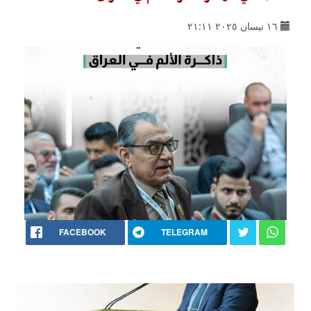
١٦ نيسان ٢٠٢٥ ٢١:١١
FACEBOOK
TELEGRAM