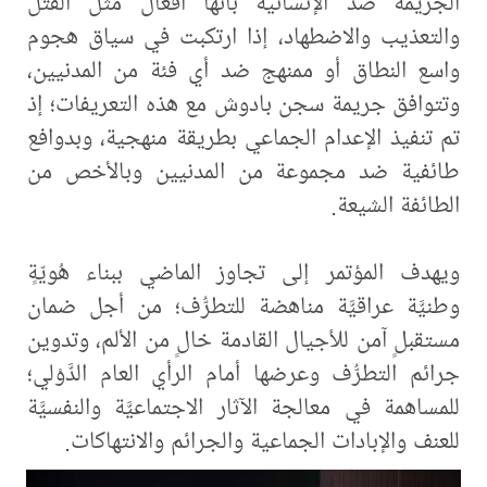
الجريمة ضد الإنسانية بأنها أفعال مثل القتل
والتعذيب والاضطهاد، إذا ارتكبت في سياق هجوم
واسع النطاق أو ممنهج ضد أي فئة من المدنيين،
وتتوافق جريمة سجن بادوش مع هذه التعريفات؛ إذ
تم تنفيذ الإعدام الجماعي بطريقة منهجية، وبدوافع
طائفية ضد مجموعة من المدنيين وبالأخص من
الطائفة الشيعة.
ويهدف المؤتمر إلى تجاوز الماضي ببناء هُويّةٍ
وطنيَّة عراقيَّة مناهضة للتطرُّف؛ من أجل ضمان
مستقبلٍ آمن للأجيال القادمة خالٍ من الألم، وتدوين
جرائم التطرُّف وعرضها أمام الرأي العام الدَّوْلي؛
للمساهمة في معالجة الآثار الاجتماعيَّة والنفسيَّة
للعنف والإبادات الجماعية والجرائم والانتهاكات.