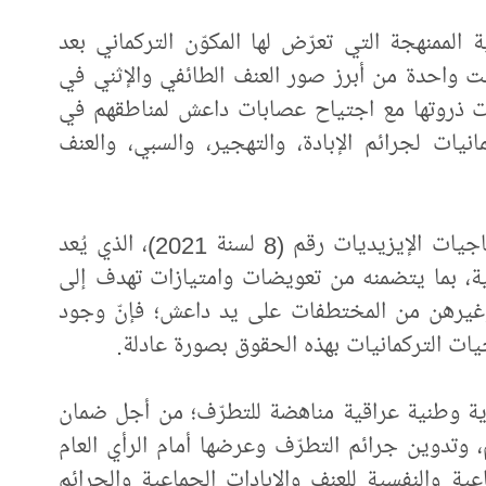
الممنهجة التي تعرّض لها المكوّن التركماني بعد
قبور عام 2003، التي شكّلت واحدة من أبرز صور العنف الطائفي والإثني في
كات ذروتها مع اجتياح عصابات داعش لمناطقهم في
 التركمانيات لجرائم الإبادة، والتهجير، والسبي، والعنف
وأوضح أنّه على الرغم من صدور قانون الناجيات الإيزيديات رقم (8 لسنة 2021)، الذي يُعد
نتقالية، بما يتضمنه من تعويضات وامتيازات تهدف إلى
وغيرهن من المختطفات على يد داعش؛ فإنّ وجود
يات التركمانيات بهذه الحقوق بصورة عادلة.
وية وطنية عراقية مناهضة للتطرّف؛ من أجل ضمان
، وتدوين جرائم التطرّف وعرضها أمام الرأي العام
عية والنفسية للعنف والإبادات الجماعية والجرائم