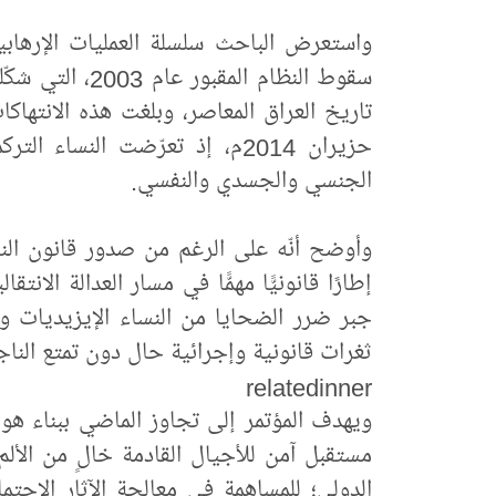
واستعرض الباحث سلسلة العمليات الإرهابية 
سقوط النظام الم
تاريخ العراق المعاصر، وبلغت هذه الانتها
حزيران 2014م، إذ تعرّضت النساء
الجنسي والجسدي والنفسي.
إطارًا قانونيًّا مهمًّا في مسار العدالة الا
جبر ضرر الضحايا من النساء الإيزيديات 
ثغرات قانونية وإجرائية حال دون تمتع الناج
relatedinner
ويهدف المؤتمر إلى تجاوز الماضي ببناء ه
مستقبل آمن للأجيال القادمة خالٍ من الألم
الدولي؛ للمساهمة في معالجة الآثار الاجتما