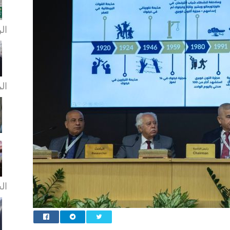
الن
ال
الخ