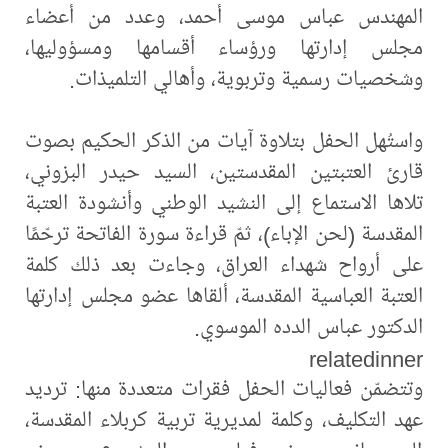
المهندس عباس موسى أحمد، وعدد من أعضاء
مجلس إدارتها ورؤساء أقسامها ومسؤوليها،
وشخصيات رسمية وتربوية، وأهالي التلميذات.
واستُهل الحفل بتلاوة آيات من الذكر الحكيم بصوت
قارئ العتبتين المقدستين، السيد حيدر البزوني،
تلاها الاستماع إلى النشيد الوطني وأنشودة العتبة
المقدسة (لحن الإباء)، ثمّ قراءة سورة الفاتحة ترحّمًا
على أرواح شهداء العراق، وجاءت بعد ذلك كلمة
العتبة العباسية المقدسة، ألقاها عضو مجلس إدارتها
الدكتور عباس الدده الموسوي.
relatedinner
وتتضمّن فعاليات الحفل فقرات متعددة منها: ترديد
عهد التكليف، وكلمة لمديرية تربية كربلاء المقدسة،