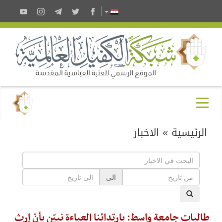
الرئيسية
»
الاخبار
الى
طالبات جامعة واسط: بارتدائنا العباءة نبيّن بأنّ إرث