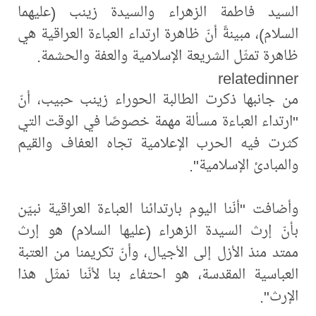
السيد فاطمة الزهراء والسيدة زينب (عليهما
السلام)، مبينةً أنّ ظاهرة ارتداء العباءة العراقية هي
ظاهرة تمثّل الشريعة الإسلامية والعفة والحشمة.
relatedinner
من جانبها ذكرت الطالبة الحوراء زينب حبيب، أنّ
"ارتداء العباءة مسألة مهمة خصوصًا في الوقت التي
كثرت فيه الحرب الإعلامية تجاه العفاف والقيم
والمبادئ الإسلامية".
وأضافت "أنّنا اليوم بارتدائنا العباءة العراقية نبيّن
بأنّ إرث السيدة الزهراء (عليها السلام) هو إرث
ممتد منذ الأزل إلى الأجيال، وأنّ تكريمنا من العتبة
العباسية المقدسة، هو احتفاء بنا لأنّنا نمثّل هذا
الإرث".