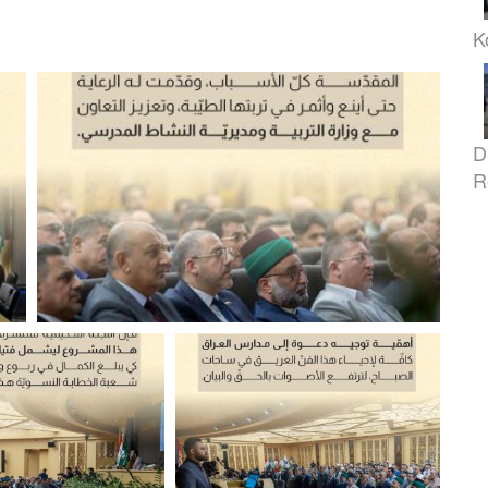
K
D
R