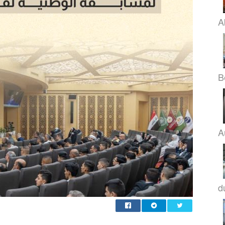
A
B
A
d