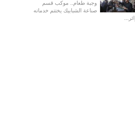
وجبة طعام.. موكب قسم
صناعة الشبابيك يختتم خدماته
ئر...