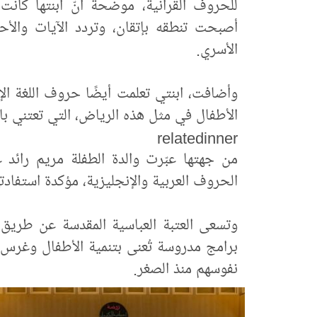
للحروف القرآنية، موضحة أنّ ابنتها كان
أصبحت تنطقه بإتقان، وتردد الآيات والأح
الأسري.
وأضافت، ابنتي تعلمت أيضًا حروف اللغة الإ
الأطفال في مثل هذه الرياض، التي تعتني بال
relatedinner
من جهتها عبّرت والدة الطفلة مريم رائد ع
الحروف العربية والإنجليزية، مؤكدة استفادته
وتسعى العتبة العباسية المقدسة عن طريق م
برامج مدروسة تُعنى بتنمية الأطفال وغرس 
نفوسهم منذ الصغر.