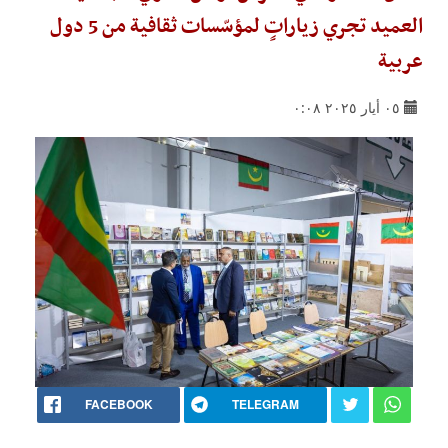
العميد تجري زياراتٍ لمؤسّسات ثقافية من 5 دول
عربية
٠٥ أيار ٢٠٢٥ ٠:٠٨
FACEBOOK
TELEGRAM