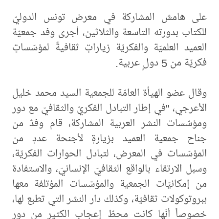
على هامش المشاركة في معرض تونس الدوليّ
للكتاب بدورته التاسعة والثلاثين، أجرى وفد جمعيّة
العميد العلميّة والفكريّة زياراتٍ ثقافيةً لمؤسّساتٍ
فكريّة من 5 دولٍ عربية.
وقال عضو الهيأة العامّة للجمعية السيد محمد خليل
الأعرجي، "في إطار التبادل الفكريّ والثقافيّ مع دور
ومؤسّسات النشر العربية المشاركة، قام وفدٌ من
جناح جمعية العميد بزيارةٍ لأجنحة عددٍ من
المؤسّسات في المعرض، لتبادل الحوارات الفكريّة،
وسبل الارتقاء بالواقع الثقافيّ الإنسانيّ، والاستفادة
من إمكانيّات الجمعية والمؤسّسات المؤتلفة معها
ببروتوكولات ثقافيّة، وكذلك دار النشر التي تطبع لها،
خصوصاً أنّها كانت محطّ إعجاب الكثير من دور