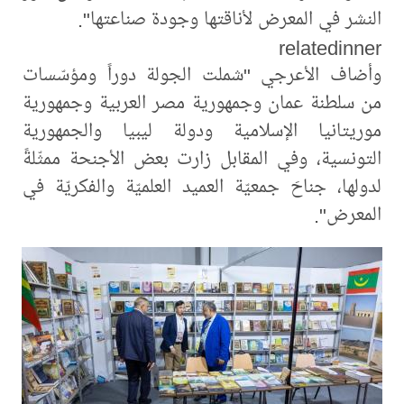
النشر في المعرض لأناقتها وجودة صناعتها".
relatedinner
وأضاف الأعرجي "شملت الجولة دوراً ومؤسّسات
من سلطنة عمان وجمهورية مصر العربية وجمهورية
موريتانيا الإسلامية ودولة ليبيا والجمهورية
التونسية، وفي المقابل زارت بعض الأجنحة ممثّلةً
لدولها، جناحَ جمعيّة العميد العلميّة والفكريّة في
المعرض".