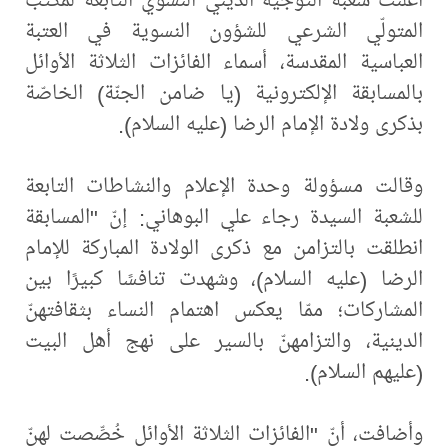
المتولّي الشرعي للشؤون النسوية في العتبة
العباسية المقدسة، أسماء الفائزات الثلاثة الأوائل
بالمسابقة الإلكترونية (يا ضامن الجنّة) الخاصّة
بذكرى ولادة الإمام الرضا (عليه السلام).
وقالت مسؤولة وحدة الإعلام والنشاطات التابعة
للشعبة السيدة رجاء علي البوهاني: إنّ "المسابقة
انطلقت بالتزامن مع ذكرى الولادة المباركة للإمام
الرضا (عليه السلام)، وشهدت تنافسًا كبيرًا بين
المشاركات؛ ممّا يعكس اهتمام النساء بثقافتهنّ
الدينية، والتزامهنّ بالسير على نهج أهل البيت
(عليهم السلام).
وأضافت، أنّ "الفائزات الثلاثة الأوائل خُصِّصت لهنّ