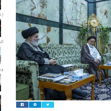
(عل
ال
ومو