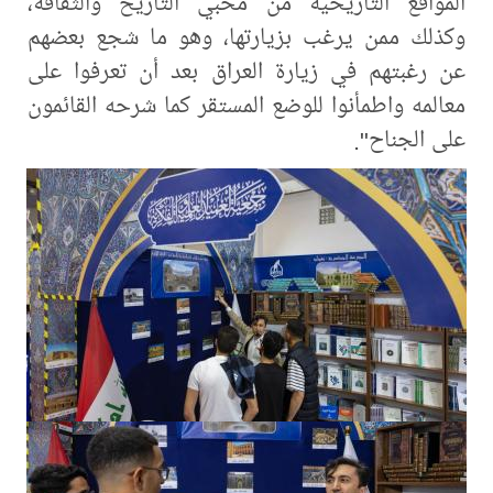
المواقع التاريخية من محبي التاريخ والثقافة،
وكذلك ممن يرغب بزيارتها، وهو ما شجع بعضهم
عن رغبتهم في زيارة العراق بعد أن تعرفوا على
معالمه واطمأنوا للوضع المستقر كما شرحه القائمون
على الجناح".