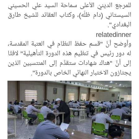
للمرجع الدينيّ الأعلى سماحة السيد علي الحسيني
السيستاني (دام ظلّه)، وكتاب العقائد للشيخ طارق
البغدادي".
relatedinner
وأوضح أنَّ "قسم حفظ النظام في العتبة المقدسة،
له دور رئيس في تنظيم هذه الدورة التأهيلية" لافتًا
إلى أنَّ "هناك شهادات ستقدَّم إلى المنتسبين الذين
يجتازون الاختبار النهائي الخاص بالدورة".