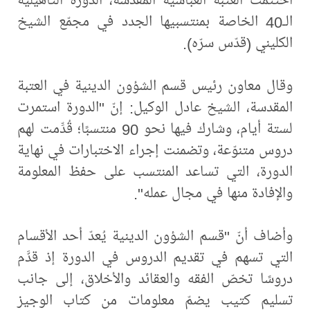
الـ40 الخاصة بمنتسبيها الجدد في مجمّع الشيخ
الكليني (قدّس سرّه).
وقال معاون رئيس قسم الشؤون الدينية في العتبة
المقدسة، الشيخ عادل الوكيل: إنّ "الدورة استمرت
لستة أيام، وشارك فيها نحو 90 منتسبًا؛ قُدِّمت لهم
دروس متنوّعة، وتضمنت إجراء الاختبارات في نهاية
الدورة، التي تساعد المنتسب على حفظ المعلومة
والإفادة منها في مجال عمله".
وأضاف أنّ "قسم الشؤون الدينية يُعدّ أحد الأقسام
التي تسهم في تقديم الدروس في الدورة إذ قدَّم
دروسًا تخصّ الفقه والعقائد والأخلاق، إلى جانب
تسليم كتيب يضمّ معلومات من كتاب الوجيز