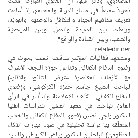
المصلاوي، وذكر فيها، أن "الفتوى المباركة مثّلت
تحوّلاً عميقاً في مسار الدولة والمجتمع، إذ أعادت
تعريف مفاهيم الجهاد والتكافل والوطنيّة، والهويّة،
وربطت بين العقيدة والعمل، وبين المرجعيّة
والشعب، وبين القيادة والواقع".
relatedinner
وستشهد فعّاليات المؤتمر مناقشة خمسة بحوث هي
(فتوى الدفاع الكفائيّ وتفاعل حوزة النجف الأشرف
مع الأزمات المعاصرة -عرض للنتائج والآثار-)
للباحث الشيخ جاسم حمزة الكركوشي، و(فتوى
الدفاع الكفائي.. الأبعاد الإعلاميّة والتأثير في الرأي
العام) للباحث في معهد العلمَينِ للدراسات العُليا
الدكتور راجي نصير، (فتوى الدفاع الكفائي والخطب
المتعلّقة بها دراسة تحليليّة في ضوء مهارات الذكاء
المنظوميّ) للباحثَينِ الدكتور رياض الكريطي والسيد