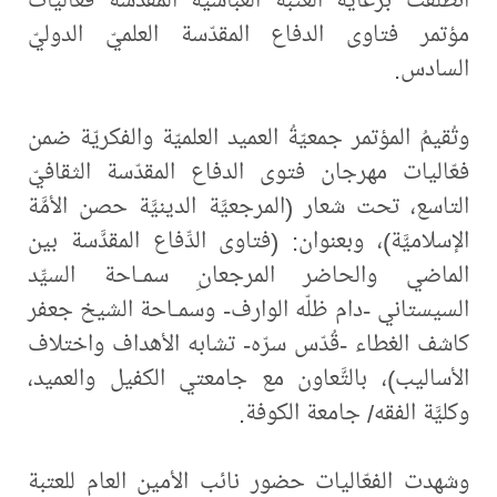
مؤتمر فتاوى الدفاع المقدّسة العلميّ الدوليّ
السادس.
وتُقيمُ المؤتمر جمعيّةُ العميد العلميّة والفكريّة ضمن
فعّاليات مهرجان فتوى الدفاع المقدّسة الثقافيّ
التاسع، تحت شعار (المرجعيَّة الدينيَّة حصن الأمَّة
الإسلاميَّة)، وبعنوان: (فتاوى الدِّفاع المقدَّسة بين
الماضي والحاضر المرجعانِ سمـاحة السيِّد
السيستاني -دام ظلّه الوارف- وسمـاحة الشيخ جعفر
كاشف الغطاء -قُدّس سرّه- تشابه الأهداف واختلاف
الأساليب)، بالتَّعاون مع جامعتي الكفيل والعميد،
وكليَّة الفقه/ جامعة الكوفة.
وشهدت الفعّاليات حضور نائب الأمين العام للعتبة