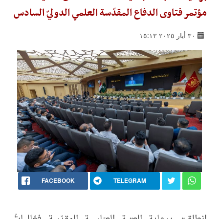
مؤتمر فتاوى الدفاع المقدّسة العلمي الدوليّ السادس
٣٠ أيار ٢٠٢٥ ١٥:١٣
FACEBOOK
TELEGRAM
انطلقت برعاية العتبة العبّاسية المقدّسة فعّالياتُ