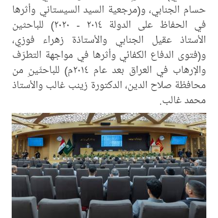
حسام الجنابي، و(مرجعية السيد السيستاني وأثرها
في الحفاظ على الدولة ٢٠١٤ - ٢٠٢٠) للباحثين
الأستاذ عقيل الجنابي والأستاذة زهراء فوزي،
و(فتوى الدفاع الكفائي وأثرها في مواجهة التطرّف
والإرهاب في العراق بعد عام ٢٠١٤م) للباحثَينِ من
محافظة صلاح الدين، الدكتورة زينب غالب والأستاذ
محمد غالب.