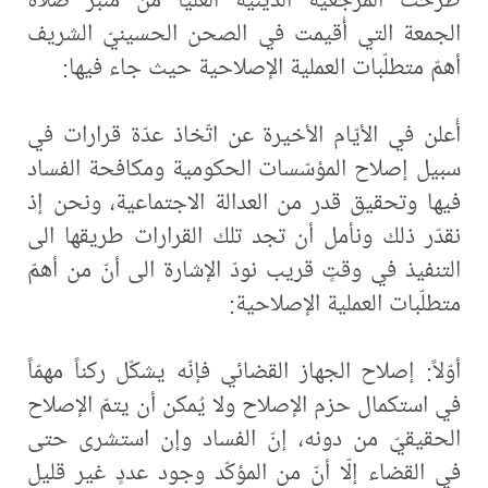
الجمعة التي أُقيمت في الصحن الحسينيّ الشريف
أهمّ متطلّبات العملية الإصلاحية حيث جاء فيها:
أُعلن في الأيّام الأخيرة عن اتّخاذ عدّة قرارات في
سبيل إصلاح المؤسّسات الحكومية ومكافحة الفساد
فيها وتحقيق قدر من العدالة الاجتماعية، ونحن إذ
نقدّر ذلك ونأمل أن تجد تلك القرارات طريقها الى
التنفيذ في وقتٍ قريب نودّ الإشارة الى أنّ من أهمّ
متطلّبات العملية الإصلاحية:
أوّلاً: إصلاح الجهاز القضائي فإنّه يشكّل ركناً مهمّاً
في استكمال حزم الإصلاح ولا يُمكن أن يتمّ الإصلاح
الحقيقيّ من دونه، إنّ الفساد وإن استشرى حتى
في القضاء إلّا أنّ من المؤكّد وجود عددٍ غير قليل