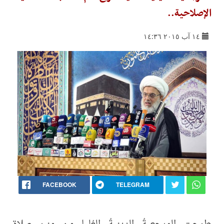
الإصلاحية..
١٤ آب ٢٠١٥ ١٤:٣٦
FACEBOOK
TELEGRAM
طرحت المرجعيةُ الدينيةُ العُليا من منبر صلاة