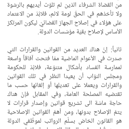
من القضاة الشرفاء الذين لم تلوّث أيديهم بالرشوة
ولا تأخذهم في الحقّ لومة لائم، فلابُدّ من الاعتماد
على هؤلاء في إصلاح الجهاز القضائيّ ليكون المرتكز
الأساس لإصلاح بقيّة مؤسّسات الدولة.
ثانياً: إنّ هناك العديد من القوانين والقرارات التي
صدرت في الأعوام الماضية ممّا فتحت آفاقاً واسعة
لممارسة الفساد بأشكال متنوّعة، فلابُدّ للحكومة
ومجلس النوّاب أن يعيدا النظر في تلك القوانين
والقرارات ويعملا على تعديلها أو إلغائها حسب ما
تقتضيه المصلحة العامة، وفي المقابل فإنّ هناك
حاجة ماسّة الى تشريع قوانين وإصدار قرارات لا
يتمّ الإصلاح بدونها، ومن أهمّ القوانين الإصلاحية
هو القانون الخاصّ بسلّم الرواتب لموظّفي الدولة