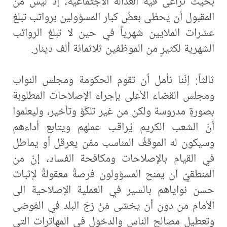
بحيث تُراعى فيه العدالة الاجتماعية، إذ ليس من
المقبول أن يحظى بعضُ كبار المسؤولين برواتب تبلغ
عشرات الملايين شهرياً في حين لا تبلغ الرواتب
الشهرية لكثيرٍ من الموظفين ثلاثمائة ألف دينار.
ثالثاً: إنّنا نأمل أن تقوم الحكومة ومجلس النواب
ومجلس القضاء الأعلى بإجراء الإصلاحات المطلوبة
بصورةٍ مدروسة ولكن من غير تلكّؤ وتأخير، وليعلموا
أنّ الشعب الكريم يُراقب عملهم ويتابع أداءهم
وسيكون له الموقفُ المناسب ممّن يعرقل أو يماطل
في القيام بالإصلاحات ومكافحة الفساد، إنّ من
المنطقيّ أن يمنح المسؤولون فرصةً معقولةً لإثبات
حسن نواياهم بالسير في العملية الإصلاحية الى
الأمام من دون أن يخشى مَنْ زجّ البلد في الفوضى
وتعطيل مصالح الناس والدخول في المهاترات التي