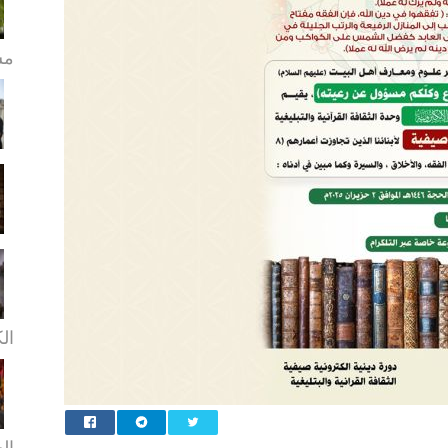
مش
ال
ال