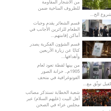
من الأشجار المقاومة
للظروف المناخية ضمن
روع الح...
قسم الشعائر يقدم وجبات
الطعام للزائرين الأجانب في
أماكن إقامتهم...
قسم الشؤون الفكرية يصدر
كتابًا عن زيارة الأربعين
وأهدافها...
من بينها لقطة تعود لعام
1905م.. خزانة الصور
الفوتوغرافية في متحف
كفيل توثّق مع...
شعبة الخطابة تستذكر مصائب
أهل البيت (عليهم السلام) عبر
مجلس عزاء في الصحن
شريف...