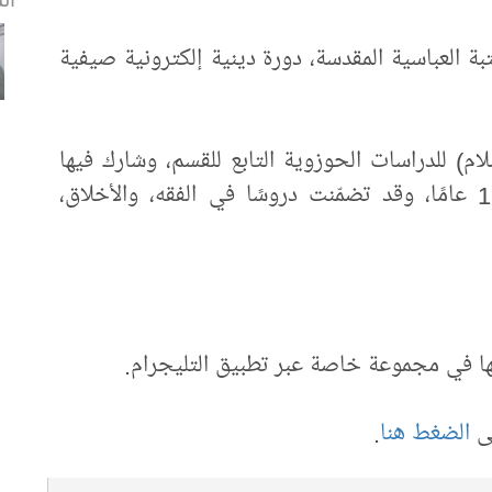
بة العباسية المقدسة، دورة دينية إلكترونية صيفية
سلام) للدراسات الحوزوية التابع للقسم، وشارك فيها
الأطفال الذين تتراوح أعمارهم بين 8 و15 عامًا، وقد تضمّنت دروسًا في الفقه، والأخلاق،
جى
الضغط هنا
.