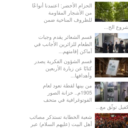
الحزام الأخضر: اعتمدنا أنواعًا
من الأشجار المقاومة
للظروف المناخية ضمن
روع الح...
قسم الشعائر يقدم وجبات
الطعام للزائرين الأجانب في
أماكن إقامتهم...
قسم الشؤون الفكرية يصدر
كتابًا عن زيارة الأربعين
وأهدافها...
من بينها لقطة تعود لعام
1905م.. خزانة الصور
الفوتوغرافية في متحف
كفيل توثّق مع...
شعبة الخطابة تستذكر مصائب
أهل البيت (عليهم السلام) عبر