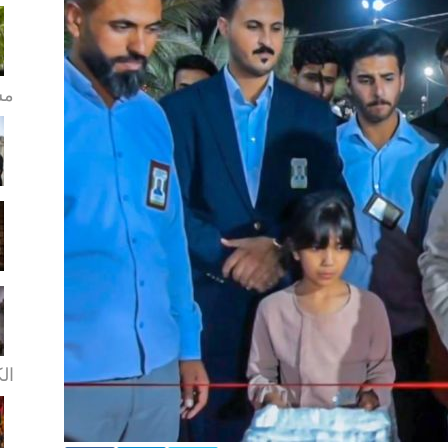
مش
ال