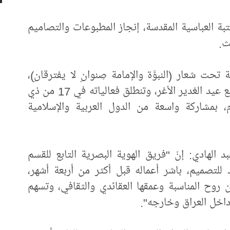
بة العباسية المقدسة، إنجاز المطبوعات والتصاميم
ث.
ة تحت شعار (النبوَّة والإمامة صِنوانِ لا يفترقانِ)،
وبعنوان (وصايا الأئمة رشدٌ وتقوى)، تزامنًا مع عيد الغدير الأغر، وتنطلق فعالياته في 17 من ذي
لحجة 1446هـ، الموافق 14/ 6/ 2025م، بمشاركة واسعة من الدول العربية والإسلامية
الهادي: إنّ "فريق الهوية البصرية التابع للقسم
 للتصميم، باشر أعماله قبل أكثر من أربعة أشهر،
 روح المناسبة وعمقها العقائدي والثقافي، وتسهم
اخل العراق وخارجه".