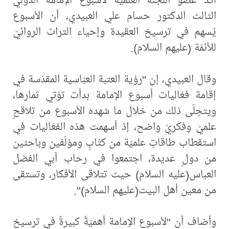
الثالث الدكتور حسام علي العبيدي، أن الأسبوع
يُسهم في ترسيخ العقيدة وإحياء التراث الروائيّ
للأئمّة (عليهم السلام).
وقال العبيدي، إن "رؤية العتبة العبّاسية المقدّسة في
إقامة فعّاليات أسبوع الإمامة بدأت تؤتي ثمارها،
ويتجلّى ذلك من خلال ما شهده الأسبوع من تلاقحٍ
علميّ وفكريّ واضح، إذ أسهمت هذه الفعّاليات في
استقطاب طاقاتٍ علميّة من كتّابٍ ومؤلّفين وباحثين
من دولٍ عديدة، اجتمعوا في رحاب أبي الفضل
العباس(عليه السلام) حيث تتلاقى الأفكار، وتستقى
من معين أهل البيت(عليهم السلام)".
وأضاف أن "لأسبوع الإمامة أهميّةً كبيرةً في ترسيخ