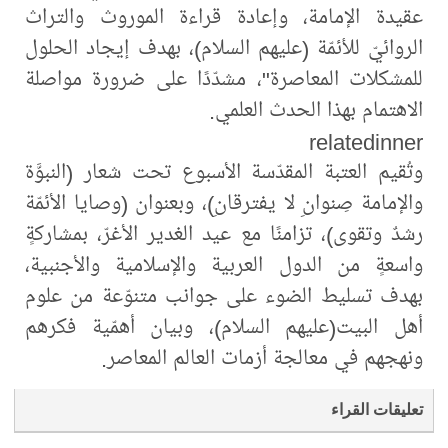
عقيدة الإمامة، وإعادة قراءة الموروث والتراث
الروائيّ للأئمّة (عليهم السلام)، بهدف إيجاد الحلول
للمشكلات المعاصرة"، مشدّدًا على ضرورة مواصلة
الاهتمام بهذا الحدث العلمي.
relatedinner
وتُقيم العتبة المقدّسة الأسبوع تحت شعار (النبوَّة
والإمامة صِنوانِ لا يفترقانِ)، وبعنوان (وصايا الأئمّة
رشدٌ وتقوى)، تزامنًا مع عيد الغدير الأغرّ، بمشاركةٍ
واسعةٍ من الدول العربية والإسلامية والأجنبية،
بهدف تسليط الضوء على جوانب متنوّعة من علوم
أهل البيت(عليهم السلام)، وبيان أهمّية فكرهم
ونهجهم في معالجة أزمات العالم المعاصر.
تعليقات القراء