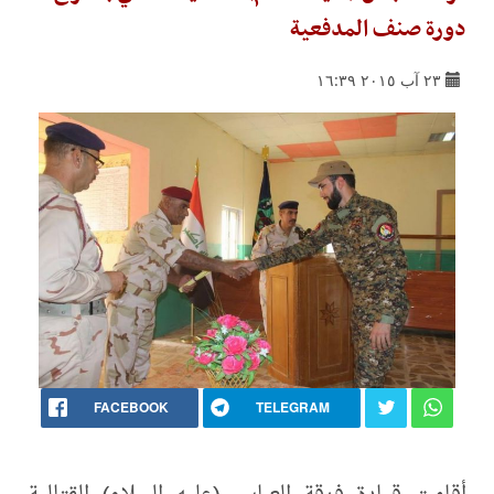
دورة صنف المدفعية
٢٣ آب ٢٠١٥ ١٦:٣٩
FACEBOOK
TELEGRAM
أقامت قيادة فرقة العباس (عليه السلام) القتالية