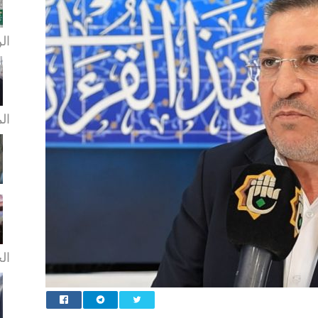
الن
ال
الخ