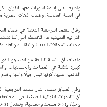
وأشرف على إقامة الدورات معهد القرآن الكري
في العتبة المقدسة، وضمّت الفئات العمرية من (7 - 16) عا
وقال معتمد المرجعية الدينية في قضاء المج
القرآنية الصيفية من الأنشطة التي كنا نفتقد
مختلف المجالات الدينية والثقافية والعلمية"
وأضاف أنّ "السنة الرابعة من المشروع الذي 
كبيرة للطلبة في المساجد والحسينيات والم
القائمين عليها، كونها تبني جيلًا واعيًا يخدم ا
وفي السياق نفسه، أشار معتمد المرجعية ا
وحيًّا، و200 مسجد وحسينية، وبمعدل 200 دورة، بمشاركة 330 أستاذًا ومشرفًا".