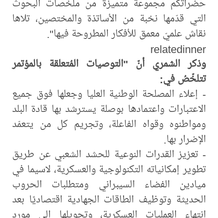
حضراتكم مجموعةً متميزة من ملخصات البحوث
التي قدّمها نخبة من الأساتذة والمختصين، تلاها
نقاش علميّ معمق للأفكار المطروحة فيها".
relatedinner
وذكر الشمري أنّ "التوصيات المُتعلقة بالمؤتمر
تتلخّصُ في:
- إعلاء المصلحة الوطنية العليا وجعلها فوق جميع
الاعتبارات واعتمادها بوصلة يسترشد بها قادة البلد
ومواطنوه وقواه الفاعلة، وتجريم كل من يتعمّد
الإضرار بها.
- تعزيز القدرات النوعية للحشد الشعبي عن طريق
تطوير إمكانياته التكنولوجية والعسكرية، لاسيما في
ميادين الفضاء السيبراني ومتطلبات الحروب
الحديثة وتوظيف الطاقات الجهادية اقتصاديًا بعد
انتهاء العمليات العسكرية، وتحويلها إلى مورد