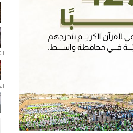
ال
ال