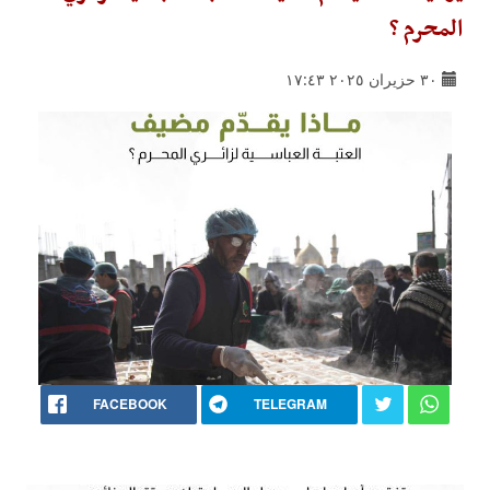
المحرم ؟
٣٠ حزيران ٢٠٢٥ ١٧:٤٣
FACEBOOK
TELEGRAM